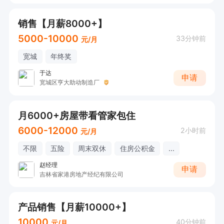
销售【月薪8000+】
5000-10000
33分钟前
元/月
宽城
年终奖
于达
申请
宽城区亨大助动制造厂
月6000+房屋带看管家包住
6000-12000
2小时前
元/月
不限
五险
周末双休
住房公积金
...
赵经理
申请
吉林省家港房地产经纪有限公司
产品销售【月薪10000+】
10000
40分钟前
元/月