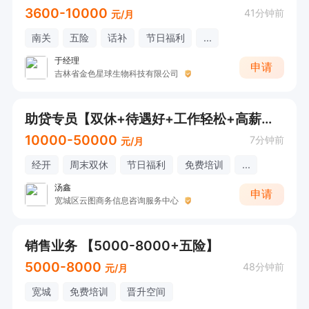
3600-10000
41分钟前
元/月
南关
五险
话补
节日福利
...
于经理
申请
吉林省金色星球生物科技有限公司
助贷专员【双休+待遇好+工作轻松+高薪资+有无经验均可】
10000-50000
7分钟前
元/月
经开
周末双休
节日福利
免费培训
...
汤鑫
申请
宽城区云图商务信息咨询服务中心
销售业务 【5000-8000+五险】
5000-8000
48分钟前
元/月
宽城
免费培训
晋升空间