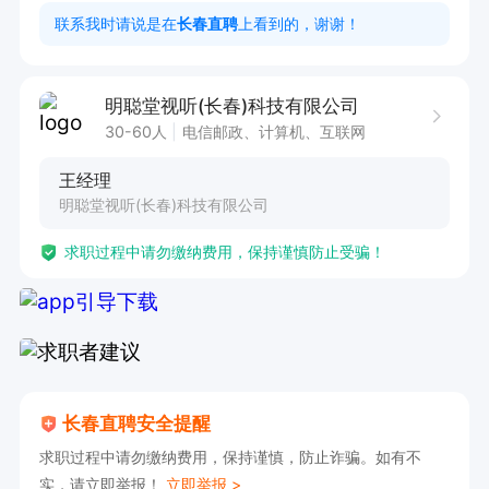
 5. 配合完成门店销售与服务目标。 

联系我时请说是在
长春直聘
上看到的，谢谢！
 任职要求：

 1. 专业：听力学、康复治疗学、护理学、临床医
明聪堂视听(长春)科技有限公司
学、生物医学工程、医疗器械相关专业优先。 

30-60人
电信邮政、计算机、互联网
2. 资质：持有 助听器验配师证书（四级及以上）
王经理
优先；有厂家认证培训证书优先。

明聪堂视听(长春)科技有限公司
 3. 经验：  有助听器门店、听力中心、医院耳鼻
求职过程中请勿缴纳费用，保持谨慎防止受骗！
喉科工作经验优先； ◦ 可独立完成纯音测听、助
听器验配、调试、取耳印者优先。  

 4. 技能：熟悉峰力、奥迪康、瑞声达等主流品牌
设备操作。

 5. 素质：有耐心、有同理心、沟通温和、服务意
长春直聘安全提醒
识强，能长期稳定工作。  工作内容核心：

求职过程中请勿缴纳费用，保持谨慎，防止诈骗。如有不
纯音测听、声场评估、助听器验配与调试

实，请立即举报！
立即举报 >