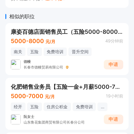
耳印取样、售后维护与效果评估 

 薪资福利：  底薪 + 提成 + 五险一金 + 带薪培训
相似的职位
 + 晋升空间 

康姿百德店面销售员工（五险5000-8000元）
 稳定、正规、长期发展的听力健康行业岗位
5000-8000
49分钟前
元/月
南关
五险
免费培训
晋升空间
德幔
申请
长春市德幔贸易有限公司
化肥销售业务员【五险一金+月薪5000-7000】
5000-7000
19小时前
元/月
经开
五险
住房公积金
免费培训
...
阮女士
申请
山东鲁花集团商贸有限公司长春分公司