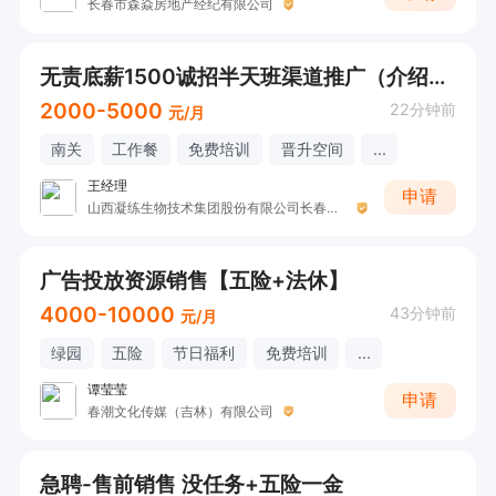
长春市森焱房地产经纪有限公司
无责底薪1500诚招半天班渠道推广（介绍人员入职公司有奖励）
2000-5000
22分钟前
元/月
南关
工作餐
免费培训
晋升空间
...
王经理
申请
山西凝练生物技术集团股份有限公司长春运营中心
广告投放资源销售【五险+法休】
4000-10000
43分钟前
元/月
绿园
五险
节日福利
免费培训
...
谭莹莹
申请
春潮文化传媒（吉林）有限公司
急聘-售前销售 没任务+五险一金