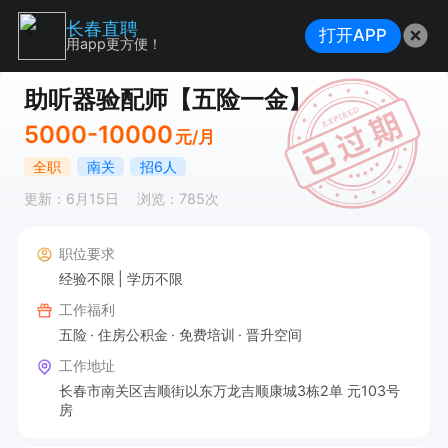
长春直聘
打开APP
用app更方便！
助听器验配师【五险一金】
5000-10000
元/月
全职
南关
招6人
更新：6月15日
浏览：785次
职位要求
经验不限
学历不限
工作福利
五险
住房公积金
免费培训
晋升空间
工作地址
长春市南关区吉顺街以东万龙吉顺康城3栋2单 元103号
房