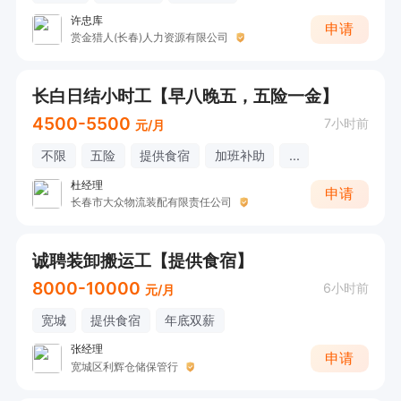
许忠库
申请
赏金猎人(长春)人力资源有限公司
长白日结小时工【早八晚五，五险一金】
4500-5500
7小时前
元/月
不限
五险
提供食宿
加班补助
...
杜经理
申请
长春市大众物流装配有限责任公司
诚聘装卸搬运工【提供食宿】
8000-10000
6小时前
元/月
宽城
提供食宿
年底双薪
张经理
申请
宽城区利辉仓储保管行