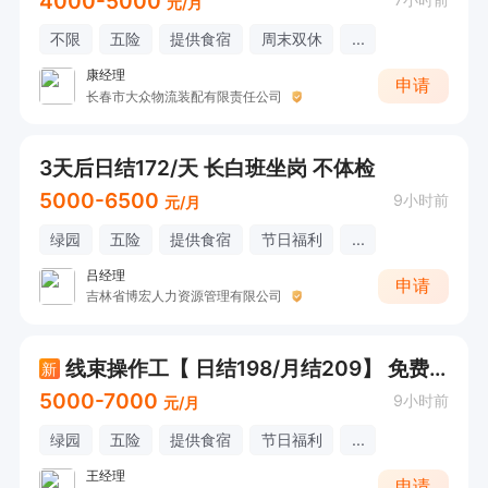
4000-5000
元/月
不限
五险
提供食宿
周末双休
...
康经理
申请
长春市大众物流装配有限责任公司
3天后日结172/天 长白班坐岗 不体检
5000-6500
9小时前
元/月
绿园
五险
提供食宿
节日福利
...
吕经理
申请
吉林省博宏人力资源管理有限公司
线束操作工【 日结198/月结209】 免费吃住
新
5000-7000
9小时前
元/月
绿园
五险
提供食宿
节日福利
...
王经理
申请