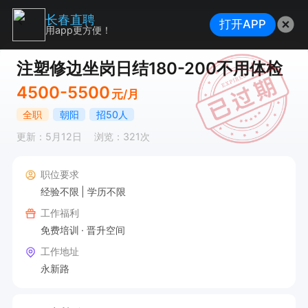
长春直聘
打开APP
用app更方便！
注塑修边坐岗日结180-200不用体检
4500-5500
元/月
全职
朝阳
招50人
更新：5月12日
浏览：321次
职位要求
经验不限
学历不限
工作福利
免费培训
晋升空间
工作地址
永新路