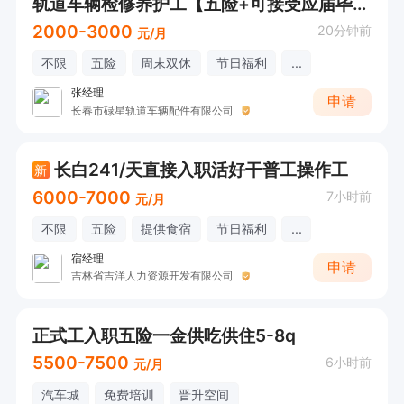
轨道车辆检修养护工【五险+可接受应届毕业生+周末双休】储备岗
2000-3000
20分钟前
元/月
不限
五险
周末双休
节日福利
...
张经理
申请
长春市碌星轨道车辆配件有限公司
长白241/天直接入职活好干普工操作工
新
6000-7000
7小时前
元/月
不限
五险
提供食宿
节日福利
...
宿经理
申请
吉林省吉洋人力资源开发有限公司
正式工入职五险一金供吃供住5-8q
5500-7500
6小时前
元/月
汽车城
免费培训
晋升空间