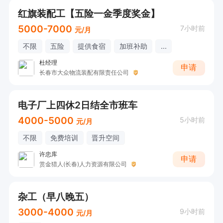
红旗装配工【五险一金季度奖金】
5000-7000
7小时前
元/月
不限
五险
提供食宿
加班补助
...
杜经理
申请
长春市大众物流装配有限责任公司
电子厂上四休2日结全市班车
4000-5000
5小时前
元/月
不限
免费培训
晋升空间
许忠库
申请
赏金猎人(长春)人力资源有限公司
杂工（早八晚五）
3000-4000
9小时前
元/月