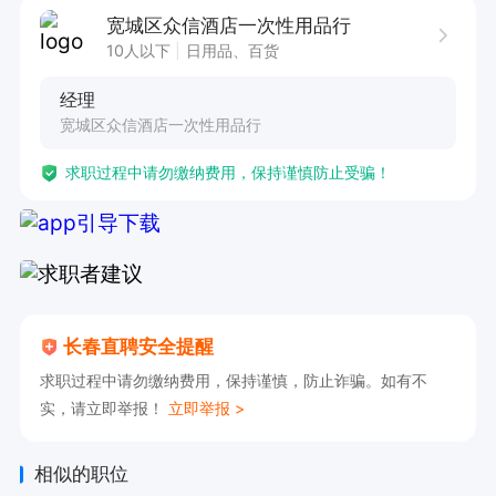
6. 完成领导交办的其他临时性任务，展现高效的执
宽城区众信酒店一次性用品行
行力与应变能力。

10人以下
日用品、百货
经理
任职要求：

宽城区众信酒店一次性用品行
1. 具备扎实的电脑操作技能，熟练掌握表格制作及
求职过程中请勿缴纳费用，保持谨慎防止受骗！
相关办公软件。

2. 对入库、出库流程有清晰的认识，能熟练运用
电脑软件进行操作。

3. 工作认真负责，注重细节，有较强的文件整理
与归档能力。

长春直聘安全提醒
4. 具备良好的沟通协调能力，能够与不同部门有
求职过程中请勿缴纳费用，保持谨慎，防止诈骗。如有不
效协作。

实，请立即举报！
立即举报 >
5. 拥有较强的学习能力，能快速适应新的工作要
求与变化。

相似的职位