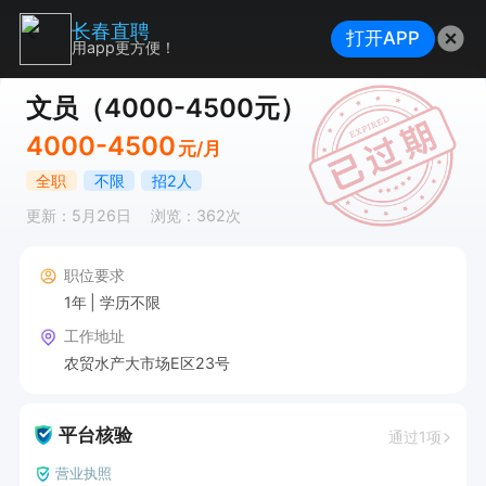
长春直聘
打开APP
用app更方便！
文员（4000-4500元）
4000-4500
元/月
全职
不限
招2人
更新：5月26日
浏览：362次
职位要求
1年
学历不限
工作地址
农贸水产大市场E区23号
平台核验
通过1项
营业执照