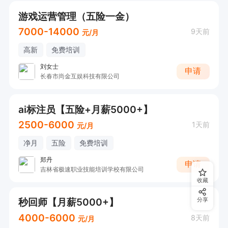
6. 有良好的时间管理能力，确保各项任务按时、高
游戏运营管理（五险一金）
质量完成。

7000-14000
9天前
元/月
薪资待遇：4000-4500元，提供工作餐。每月可
高新
免费培训
休2天，有意者可电话沟通。
刘女士
申请
长春市尚金互娱科技有限公司
ai标注员【五险+月薪5000+】
2500-6000
1天前
元/月
净月
五险
免费培训
郑丹
申请
吉林省极速职业技能培训学校有限公司
收藏
秒回师【月薪5000+】
分享
4000-6000
8天前
元/月