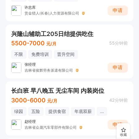
许忠库
申请
赏金猎人(长春)人力资源有限公司
兴隆山辅助工205日结提供吃住
5500-7000
55分钟前
元/月
不限
免费培训
晋升空间
张经理
申请
吉林省俊辉劳务派遣有限公司
长白班 早八晚五 无尘车间 内装岗位
3000-6000
42分钟前
元/月
绿园
五险
提供食宿
年底双薪
...
赵经理
申请
吉林省众晟汽车零部件有限公司
收藏