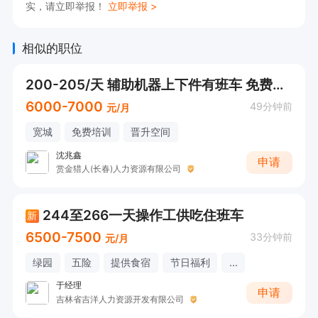
实，请立即举报！
立即举报 >
相似的职位
200-205/天 辅助机器上下件有班车 免费食宿+
6000-7000
49分钟前
元/月
宽城
免费培训
晋升空间
沈兆鑫
申请
赏金猎人(长春)人力资源有限公司
244至266一天操作工供吃住班车
新
6500-7500
33分钟前
元/月
绿园
五险
提供食宿
节日福利
...
于经理
申请
吉林省吉洋人力资源开发有限公司