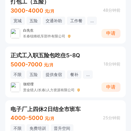
打包工（五险）
3000-4000
48分钟前
元/月
宽城
五险
交通补助
工作餐
...
白先生
申请
长春锐锋机车部件有限公司
正式工入职五险包吃住5-8Q
5000-7000
18分钟前
元/月
不限
五险
提供食宿
餐补
...
张经理
申请
赏金猎人(长春)人力资源有限公司
电子厂上四休2日结全市班车
4000-5000
25分钟前
元/月
不限
免费培训
晋升空间