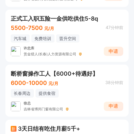
正式工入职五险一金供吃供住5-8q
5500-7500
47分钟前
元/月
汽车城
免费培训
晋升空间
许忠库
申请
赏金猎人(长春)人力资源有限公司
断桥窗操作工人【6000+待遇好】
6000-10000
38分钟前
元/月
长春周边
提供食宿
徐总
申请
吉林省博邦门窗有限公司
3天日结有吃住月薪5千+
新