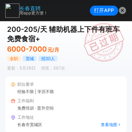
长春直聘
打开APP
用app更方便！
200-205/天 辅助机器上下件有班车
免费食宿+
6000-7000
元/月
全职
宽城
招30人
更新：5月26日
浏览：567次
职位要求
经验不限
学历不限
工作福利
免费培训
晋升空间
工作地址
长春市宽城区
查看地图