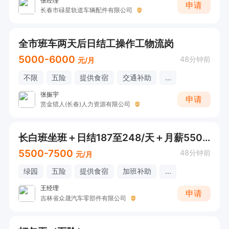
张经理
申请
长春市碌星轨道车辆配件有限公司
全市班车两天后日结工操作工物流岗
5000-6000
48分钟前
元/月
不限
五险
提供食宿
交通补助
...
张振宇
申请
赏金猎人(长春)人力资源有限公司
长白班坐班＋日结187至248/天＋月薪5500加电子厂
5500-7500
48分钟前
元/月
绿园
五险
提供食宿
加班补助
...
王经理
申请
吉林省众晟汽车零部件有限公司