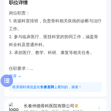
职位详情
岗位职责：

1. 依据科室排班，负责骨科相关疾病的诊断与治疗
工作。

2. 参与临床医疗、医技科室的协同工作，涵盖骨
科全科及普通外科。

3. 承担医疗、教学、科研、康复等相关任务。

任职要求：

展开
1. 具备医师资格证，此为必备条件。

2. 有无骨科相关工作经验均可，有经验者优先。

联系我时请说是在
长春直聘
上看到的，谢谢！
3. 能够适应医院排班安排，包括夜班。

长春仲德骨科医院有限公司
8点30-16点30（有夜班，根据科室排班执行）
