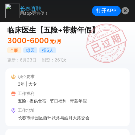
长春直聘
打开APP
用app更方便！
临床医生【五险+带薪年假】
3000-6000
元/月
全职
绿园
招5人
更新：6月23日
浏览：261次
职位要求
2年
大专
工作福利
五险
提供食宿
节日福利
带薪年假
工作地址
长春市绿园区西环城路与皓月大路交会