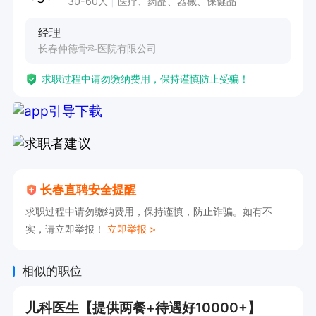
30-60人
医疗、药品、器械、保健品
经理
长春仲德骨科医院隶属于辰韦仲德医疗集团，地理
长春仲德骨科医院有限公司
位置优越，交通条件便利，建筑面积13000平方
求职过程中请勿缴纳费用，保持谨慎防止受骗！
米，开设病床270张，设置急诊科、脊柱科、关节
科、创伤科、康复科、重症医学科、影像科、检验
科、电诊科等临床医疗、医技科室，涵盖骨科全科
及普通外科，是集医疗、教学、科研、康复为一体
的大型现代化专业骨科医院。
长春直聘安全提醒
求职过程中请勿缴纳费用，保持谨慎，防止诈骗。如有不
实，请立即举报！
立即举报 >
相似的职位
儿科医生【提供两餐+待遇好10000+】