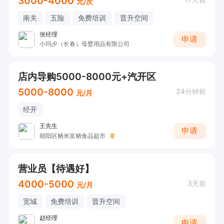
3000-4000
元/次
南关
五险
免费培训
晋升空间
张经理
申请
小玛夕（长春）母婴用品有限公司
店内导购5000-8000元+汽开区
5000-8000
24分钟前
元/月
经开
王先生
申请
朝阳区粞米富粞食品超市
营业员【待遇好】
4000-5000
3天前
元/月
宽城
免费培训
晋升空间
赵经理
申请