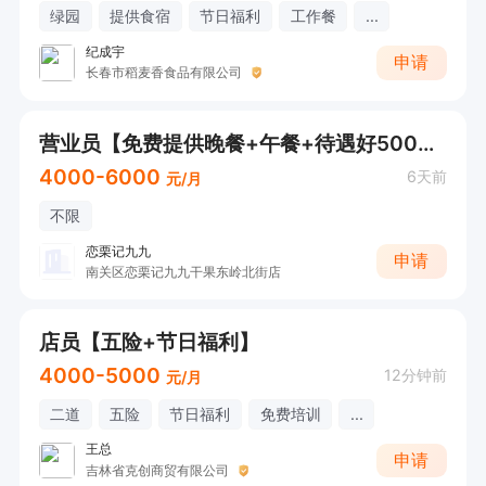
绿园
提供食宿
节日福利
工作餐
...
纪成宇
申请
长春市稻麦香食品有限公司
营业员【免费提供晚餐+午餐+待遇好5000+】
4000-6000
6天前
元/月
不限
恋栗记九九
申请
南关区恋栗记九九干果东岭北街店
店员【五险+节日福利】
4000-5000
12分钟前
元/月
二道
五险
节日福利
免费培训
...
王总
申请
吉林省克创商贸有限公司