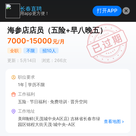
长春直聘
打开APP
用app更方便！
海参店店员（五险+早八晚五）
7000-15000
元/月
全职
不限
招10人
更新：5月14日
浏览：266次
职位要求
1年
学历不限
工作福利
五险
节日福利
免费培训
晋升空间
工作地址
美R嗨鲜(天茂城中央A区店) 吉林省长春市绿
查看地图
园区锦程大街天茂·城中央-A区