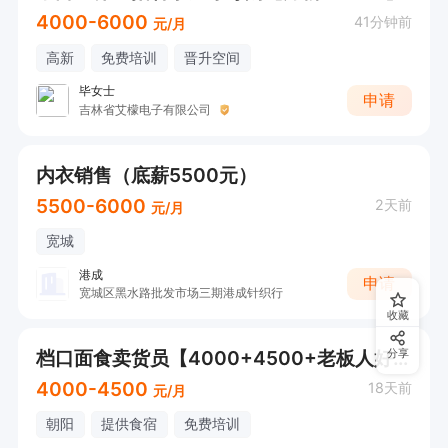
4000-6000
41分钟前
元/月
高新
免费培训
晋升空间
毕女士
申请
吉林省艾檬电子有限公司
内衣销售（底薪5500元）
5500-6000
2天前
元/月
宽城
港成
申请
宽城区黑水路批发市场三期港成针织行
收藏
档口面食卖货员【4000+4500+老板人好+待遇好】
分享
4000-4500
18天前
元/月
朝阳
提供食宿
免费培训