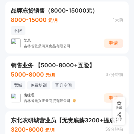
品牌冻货销售（8000-15000元）
8000-15000
1天前
元/月
不限
艾总
申请
吉林省乾鼎清真食品有限公司
销售业务 【5000-8000+五险】
5000-8000
37分钟前
元/月
宽城
免费培训
晋升空间
袁经理
申请
吉林省元兴正业商贸有限公司
收藏
东北农研城营业员【无责底薪3200+提成】
分享
3200-6000
59分钟前
元/月