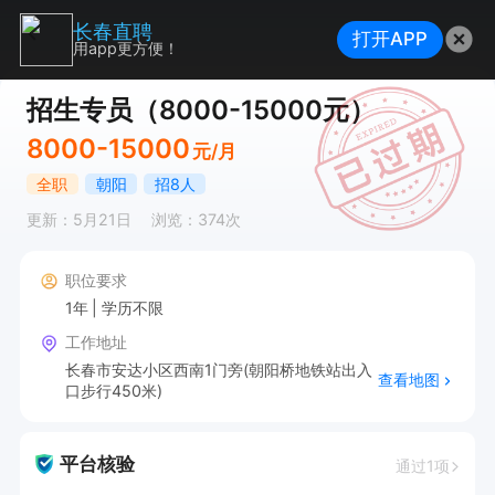
长春直聘
打开APP
用app更方便！
招生专员（8000-15000元）
8000-15000
元/月
全职
朝阳
招8人
更新：5月21日
浏览：374次
职位要求
1年
学历不限
工作地址
长春市安达小区西南1门旁(朝阳桥地铁站出入
查看地图
口步行450米)
平台核验
通过1项