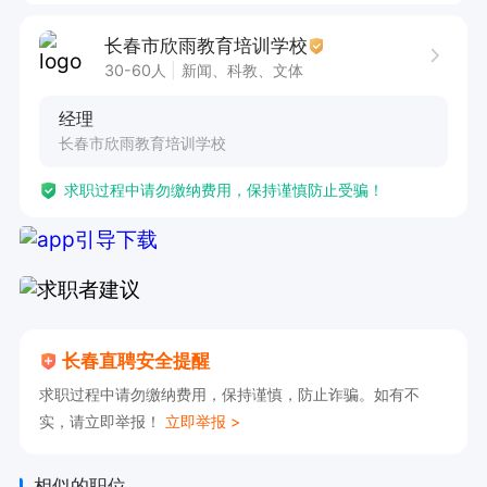
2. 拥有出色的沟通能力，能够与不同人群建立良
长春市欣雨教育培训学校
好关系。

30-60人
新闻、科教、文体
3. 可接受应届毕业生，欢迎有热情、有潜力者加
经理
入。

长春市欣雨教育培训学校
求职过程中请勿缴纳费用，保持谨慎防止受骗！
工作时间：下午三点至十点半，拥有节假日福利及
不定期团建。
长春直聘安全提醒
求职过程中请勿缴纳费用，保持谨慎，防止诈骗。如有不
实，请立即举报！
立即举报 >
相似的职位