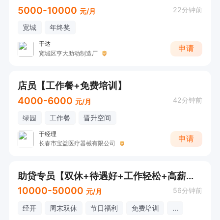
5000-10000
22分钟前
元/月
宽城
年终奖
于达
申请
宽城区亨大助动制造厂
店员【工作餐+免费培训】
4000-6000
42分钟前
元/月
绿园
工作餐
晋升空间
于经理
申请
长春市宝益医疗器械有限公司
助贷专员【双休+待遇好+工作轻松+高薪资+有无经验均可】
10000-50000
56分钟前
元/月
经开
周末双休
节日福利
免费培训
...