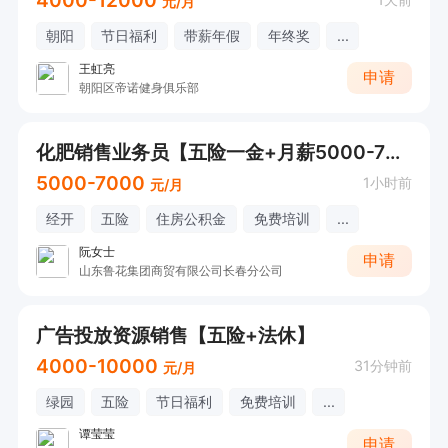
4000-12000
元/月
朝阳
节日福利
带薪年假
年终奖
...
王虹亮
申请
朝阳区帝诺健身俱乐部
化肥销售业务员【五险一金+月薪5000-7000】
5000-7000
1小时前
元/月
经开
五险
住房公积金
免费培训
...
阮女士
申请
山东鲁花集团商贸有限公司长春分公司
广告投放资源销售【五险+法休】
4000-10000
31分钟前
元/月
绿园
五险
节日福利
免费培训
...
谭莹莹
申请