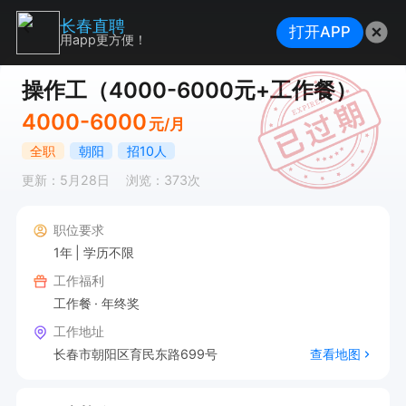
长春直聘
打开APP
用app更方便！
操作工（4000-6000元+工作餐）
4000-6000
元/月
全职
朝阳
招10人
更新：5月28日
浏览：373次
职位要求
1年
学历不限
工作福利
工作餐
年终奖
工作地址
长春市朝阳区育民东路699号
查看地图