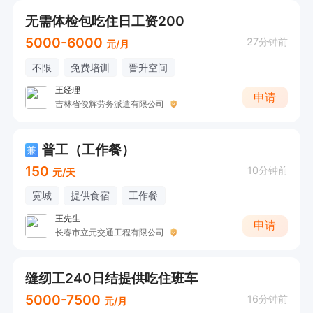
无需体检包吃住日工资200
5000-6000
27分钟前
元/月
不限
免费培训
晋升空间
王经理
申请
吉林省俊辉劳务派遣有限公司
普工（工作餐）
兼
150
10分钟前
元/天
宽城
提供食宿
工作餐
王先生
申请
长春市立元交通工程有限公司
缝纫工240日结提供吃住班车
5000-7500
16分钟前
元/月