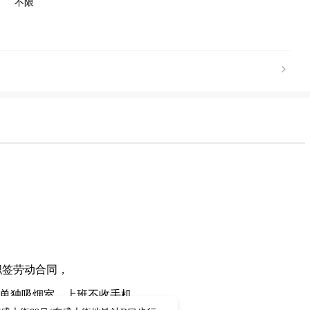
不限
职签劳动合同，
单独吸烟室，上班不收手机。