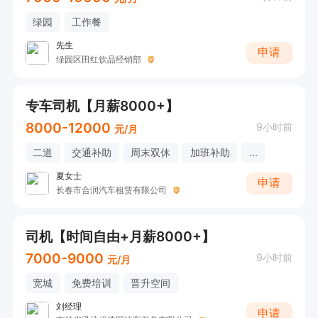
绿园
工作餐
先生
申请
绿园区田红饮品经销部
专车司机【月薪8000+】
8000-12000
9小时前
元/月
二道
交通补助
周末双休
加班补助
...
夏女士
申请
长春市合润汽车租赁有限公司
司机【时间自由+月薪8000+】
7000-9000
9小时前
元/月
宽城
免费培训
晋升空间
刘经理
申请