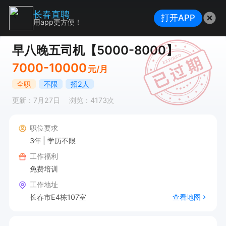
长春直聘
打开APP
用app更方便！
早八晚五司机【5000-8000】
7000-10000
元/月
全职
不限
招2人
更新：7月27日
浏览：4173次
职位要求
3年
学历不限
工作福利
免费培训
工作地址
长春市E4栋107室
查看地图