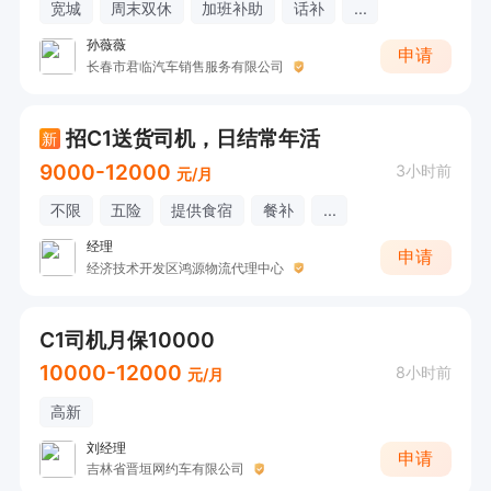
宽城
周末双休
加班补助
话补
...
孙薇薇
申请
长春市君临汽车销售服务有限公司
招C1送货司机，日结常年活
新
9000-12000
3小时前
元/月
不限
五险
提供食宿
餐补
...
经理
申请
经济技术开发区鸿源物流代理中心
C1司机月保10000
10000-12000
8小时前
元/月
高新
刘经理
申请
吉林省晋垣网约车有限公司