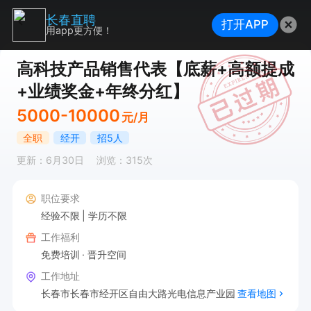
长春直聘
打开APP
用app更方便！
高科技产品销售代表【底薪+高额提成
+业绩奖金+年终分红】
5000-10000
元/月
全职
经开
招5人
更新：6月30日
浏览：315次
职位要求
经验不限
学历不限
工作福利
免费培训
晋升空间
工作地址
长春市长春市经开区自由大路光电信息产业园
查看地图