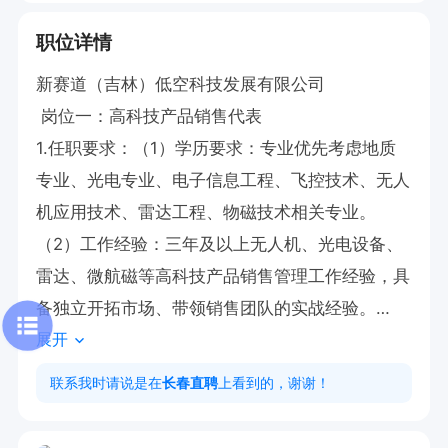
职位详情
新赛道（吉林）低空科技发展有限公司

 岗位一：高科技产品销售代表

1.任职要求：（1）学历要求：专业优先考虑地质
专业、光电专业、电子信息工程、飞控技术、无人
机应用技术、雷达工程、物磁技术相关专业。

（2）工作经验：三年及以上无人机、光电设备、
雷达、微航磁等高科技产品销售管理工作经验，具
备独立开拓市场、带领销售团队的实战经验。

展开
（3）资源要求：拥有丰富的行业客户资源、渠道
资源，熟悉地质勘探、安防监测等领域市场，具备
联系我时请说是在
长春直聘
上看到的，谢谢！
相关行业人脉者优先。

2.能力要求：具备出色的商务谈判能力、市场洞察