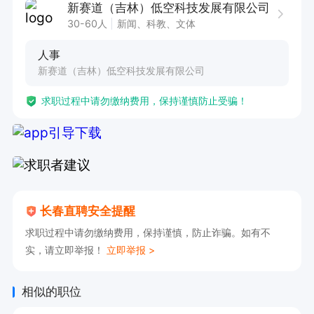
新赛道（吉林）低空科技发展有限公司
能力、团队管理能力与目标执行力，抗压能力强，
30-60人
新闻、科教、文体
能适应出差。3.其他要求：了解无人机飞控、光电
人事
设备、微航磁、周界雷达的产品原理、技术参数及
新赛道（吉林）低空科技发展有限公司
应用场景，对高科技产品销售有浓厚热情。

求职过程中请勿缴纳费用，保持谨慎防止受骗！
4.薪资福利：（1）薪资待遇：薪资结构优厚，包
含底薪+高额提成+业绩奖金+年终分红，

（2）工作模式：岗位薪资结算自由，具体合作方
式面。

5.其他福利：公司提供完善的行业培训、广阔的晋
长春直聘安全提醒
升空间，核心人才可享受股权激励，全职员工缴纳
求职过程中请勿缴纳费用，保持谨慎，防止诈骗。如有不
社保、享受节日福利、带薪年假等。
实，请立即举报！
立即举报 >
相似的职位