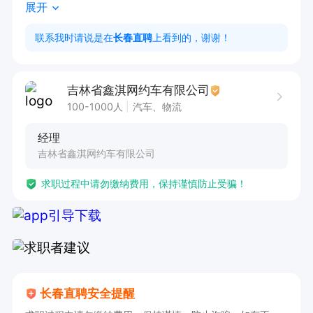
展开
任职要求：

1. 驾龄3年以上，具备丰富的驾驶经验。

联系我时请说是在
长春直聘
上看到的，谢谢！
2. 持有C票，熟悉各类车型驾驶操作。

3. 无犯罪记录及酒驾记录，拥有良好的职业操
吉林省鑫淇网约车有限公司
守。

100-1000人
汽车、物流
4. 能够接受公司的统一管理和调度安排。

经理
5. 公司承担车辆保养、保险、年审费用，免费培
吉林省鑫淇网约车有限公司
训，助力提升专业技能。

求职过程中请勿缴纳费用，保持谨慎防止受骗！
6. 薪资待遇优厚，9000-12000元，月流水12000
元以上部分全归司机，收入与服务时长紧密挂钩，
多劳多得。
长春直聘安全提醒