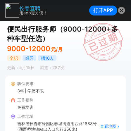
长春直聘
打开APP
用app更方便！
便民出行服务师（9000-12000+多
种车型任选）
9000-12000
元/月
全职
绿园
招10人
更新：5月15日
浏览：282次
职位要求
3年
学历不限
工作福利
免费培训
工作地址
吉林省长春市绿园区春城街道湖西路1888号
查看地图
(湖西桥地铁站出入口步行350米)