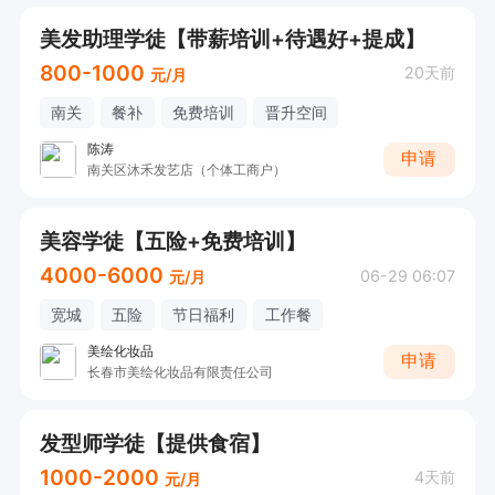
美发助理学徒【带薪培训+待遇好+提成】
800-1000
20天前
元/月
南关
餐补
免费培训
晋升空间
陈涛
申请
南关区沐禾发艺店（个体工商户）
美容学徒【五险+免费培训】
4000-6000
06-29 06:07
元/月
宽城
五险
节日福利
工作餐
美绘化妆品
申请
长春市美绘化妆品有限责任公司
发型师学徒【提供食宿】
1000-2000
4天前
元/月