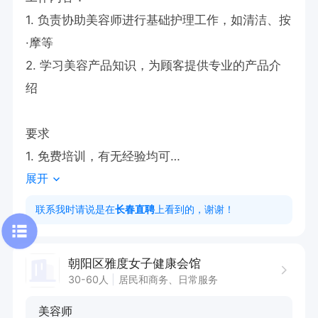
1. 负责协助美容师进行基础护理工作，如清洁、按
·摩等

2. 学习美容产品知识，为顾客提供专业的产品介
绍

要求

1. 免费培训，有无经验均可

展开
2. 具备良好的沟通能力，能与顾客有效交流

3. 有较强的学习能力，愿意学习美容相关技能
联系我时请说是在
长春直聘
上看到的，谢谢！
朝阳区雅度女子健康会馆
30-60人
居民和商务、日常服务
美容师