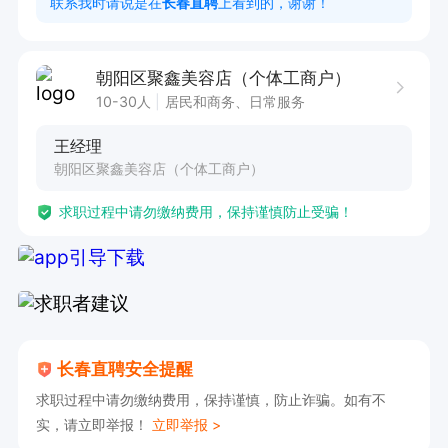
联系我时请说是在
长春直聘
上看到的，谢谢！
与上进心。

2. 拥有良好的沟通能力与服务意识，能够与顾客
朝阳区聚鑫美容店（个体工商户）
进行有效的互动交流。

10-30人
居民和商务、日常服务
3. 具备一定的抗压能力，能够适应美容美体行业
王经理
的工作节奏。

朝阳区聚鑫美容店（个体工商户）
4. 愿意投身美容美体行业，致力于长期发展，渴
求职过程中请勿缴纳费用，保持谨慎防止受骗！
望在该领域积累丰富经验。

5. 能够熟练掌握美容美体相关知识与技能，持有
美容美体相关资格证书者优先考虑。
长春直聘安全提醒
求职过程中请勿缴纳费用，保持谨慎，防止诈骗。如有不
实，请立即举报！
立即举报 >