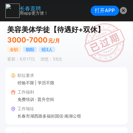
长春直聘
打开APP
用app更方便！
美容美体学徒【待遇好+双休】
3000-7000
元/月
全职
朝阳
招3人
更新：6月17日
浏览：58次
职位要求
经验不限
学历不限
工作福利
免费培训
晋升空间
工作地址
长春市湖西路多福街国信·南湖公馆