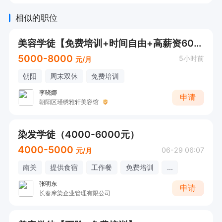
相似的职位
美容学徒【免费培训+时间自由+高薪资6000+】
5000-8000
5小时前
元/月
朝阳
周末双休
免费培训
李晓娜
申请
朝阳区瑾绣雅轩美容馆
染发学徒（4000-6000元）
4000-5000
06-29 06:07
元/月
南关
提供食宿
工作餐
免费培训
...
张明东
申请
长春摩染企业管理有限公司