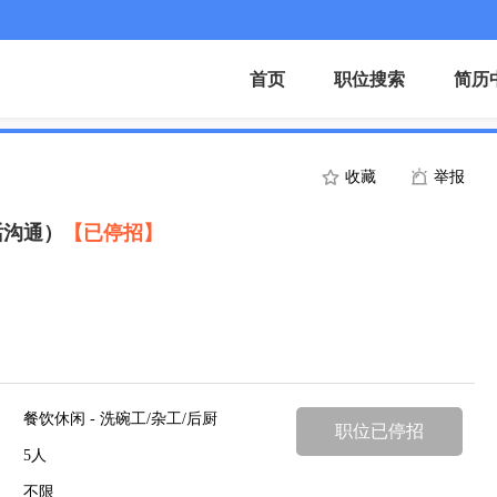
首页
职位搜索
简历
收藏
举报
话沟通）
【已停招】
餐饮休闲 - 洗碗工/杂工/后厨
职位已停招
5人
不限