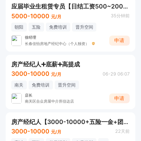
应届毕业生租赁专员【日结工资500~2000+五险一金+高提成】
5000-10000
35分钟前
元/月
朝阳
五险
免费培训
晋升空间
徐经理
申请
长春佳怡房地产经纪中心（个人独资）
房产经纪人➕底薪➕高提成
3000-10000
06-29 06:07
元/月
南关
免费培训
晋升空间
店长
申请
南关区合众房屋中介所信达店
房产经纪人【3000-10000+五险一金+团建】
3000-10000
22天前
元/月