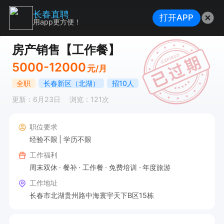
长春直聘
打开APP
用app更方便！
房产销售【工作餐】
5000-12000
元/月
全职
长春新区（北湖）
招10人
更新：6月23日
浏览：121次
职位要求
经验不限
学历不限
工作福利
周末双休
餐补
工作餐
免费培训
年度旅游
工作地址
长春市北湖贵州路中海寰宇天下B区15栋