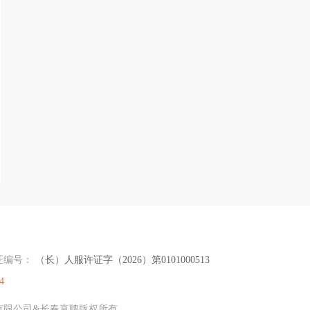
证编号：
（长）人服许证字（2026）第0101000513
4
传媒有限公司&长春直聘版权所有