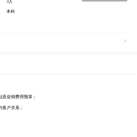
3人
本科
划及促销费用预算；
的客户关系；