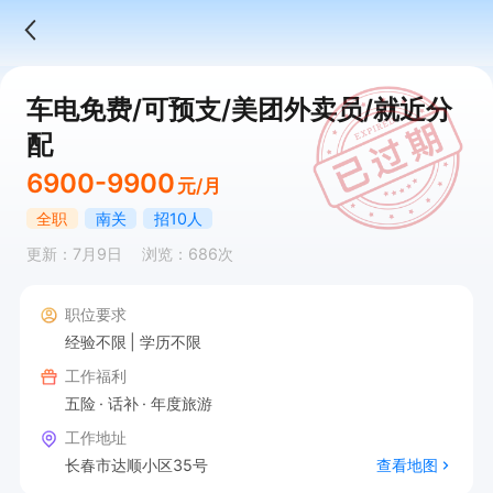
车电免费/可预支/美团外卖员/就近分
配
6900-9900
元/月
全职
南关
招10人
更新：7月9日
浏览：686次
职位要求
经验不限
学历不限
工作福利
五险
话补
年度旅游
工作地址
长春市达顺小区35号
查看地图