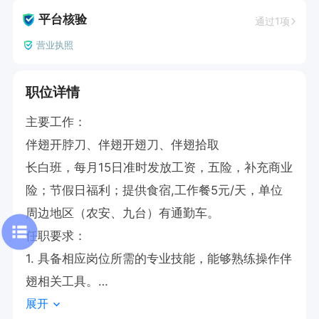
平台核验
通过1项
营业执照
职位详情
主要工作：

伴翅开脖刀、伴翅开翅刀、伴翅拾取

长白班，每月15日准时发放工资，五险，补充商业
险；节假日福利；提供食宿,工作餐5元/天，单位
周边地区（农安、九台）有通勤车。

任职要求：

1. 具备相应岗位所需的专业技能，能够熟练操作伴
翅相关工具。

展开
2. 工作态度认真负责，注重细节，确保工作质