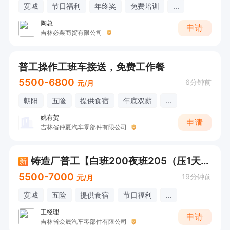
宽城
节日福利
年终奖
免费培训
...
陶总
申请
吉林必栗商贸有限公司
普工操作工班车接送，免费工作餐
5500-6800
6分钟前
元/月
朝阳
五险
提供食宿
年底双薪
...
姚有贺
申请
吉林省仲夏汽车零部件有限公司
铸造厂普工【白班200夜班205（压1天）工时稳定
新
5500-7000
19分钟前
元/月
宽城
五险
提供食宿
节日福利
...
王经理
申请
吉林省众晟汽车零部件有限公司