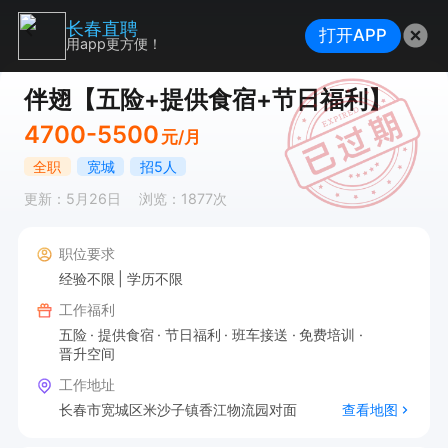
长春直聘
打开APP
用app更方便！
伴翅【五险+提供食宿+节日福利】
4700-5500
元/月
全职
宽城
招5人
更新：5月26日
浏览：1877次
职位要求
经验不限
学历不限
工作福利
五险
提供食宿
节日福利
班车接送
免费培训
晋升空间
工作地址
长春市宽城区米沙子镇香江物流园对面
查看地图