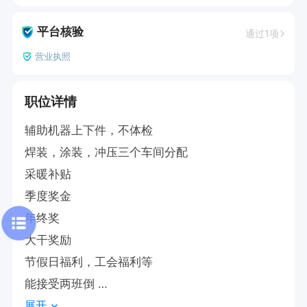
平台核验
通过1项
营业执照
职位详情
辅助机器上下件，不体检  

焊装，涂装，冲压三个车间分配

采暖补贴

季度奖金

年终奖

大干奖励

节假日福利，工会福利等

能接受两班倒 

展开
免费班车 免费工作餐 恒温车间 
