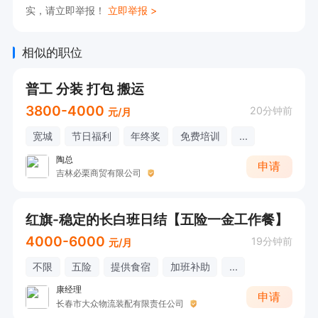
实，请立即举报！
立即举报 >
相似的职位
普工 分装 打包 搬运
3800-4000
20分钟前
元/月
宽城
节日福利
年终奖
免费培训
...
陶总
申请
吉林必栗商贸有限公司
红旗-稳定的长白班日结【五险一金工作餐】
4000-6000
19分钟前
元/月
不限
五险
提供食宿
加班补助
...
康经理
申请
长春市大众物流装配有限责任公司