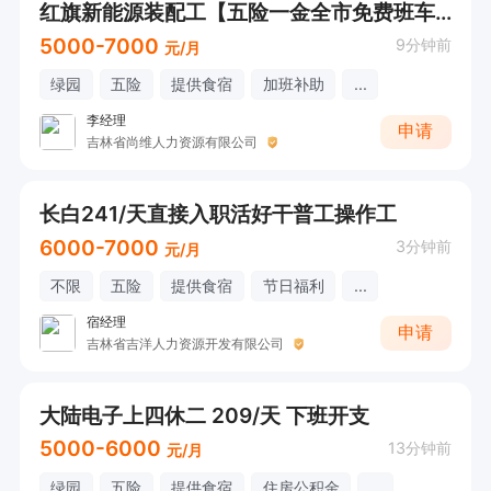
红旗新能源装配工【五险一金全市免费班车】
5000-7000
9分钟前
元/月
绿园
五险
提供食宿
加班补助
...
李经理
申请
吉林省尚维人力资源有限公司
长白241/天直接入职活好干普工操作工
6000-7000
3分钟前
元/月
不限
五险
提供食宿
节日福利
...
宿经理
申请
吉林省吉洋人力资源开发有限公司
大陆电子上四休二 209/天 下班开支
5000-6000
13分钟前
元/月
绿园
五险
提供食宿
住房公积金
...