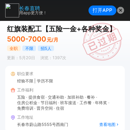
长春直聘
打开APP
用app更方便！
红旗装配工【五险一金+各种奖金】
5000-7000
元/月
全职
不限
招5人
更新：5月20日
浏览：1397次
职位要求
经验不限
学历不限
工作福利
五险
提供食宿
交通补助
加班补助
餐补
住房公积金
节日福利
班车接送
工作餐
年终奖
免费培训
晋升空间
住宿
工作地址
长春市蔚山路5555号西南门
查看地图