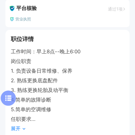
平台核验
通过1项
营业执照
职位详情
工作时间：早上8点--晚上6:00

岗位职责

1. 负责设备日常维修、保养

2. 熟练更换底盘配件

3. 熟练更换轮胎及动平衡

4.简单的故障诊断

5.简单的空调维修

任职要求

展开
1. 机械维修等相关专业3年以上
