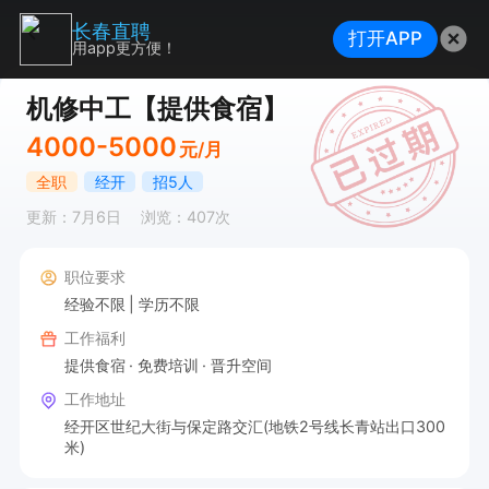
长春直聘
打开APP
用app更方便！
机修中工【提供食宿】
4000-5000
元/月
全职
经开
招5人
更新：7月6日
浏览：407次
职位要求
经验不限
学历不限
工作福利
提供食宿
免费培训
晋升空间
工作地址
经开区世纪大街与保定路交汇(地铁2号线长青站出口300
米)