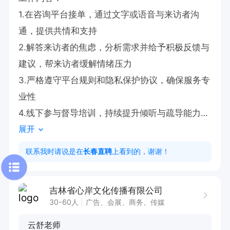
1.在咨询平台接单，通过文字或语音与来访者沟
通，提供共情和支持

2.解答来访者的焦虑，分析需求并给予积极反馈与
建议，帮来访者缓解情绪压力

3.严格遵守平台规则和隐私保护协议，确保服务专
业性

4.线下参与督导培训，持续提升倾听与疏导能力

展开
薪资待遇：

联系我时请说是在
长春直聘
上看到的，谢谢！
阶梯式收入增长，工作室咨询师平均收益8-12k/
月，成手咨询师收益2w/月

吉林省心岸文化传播有限公司
30-60人
广告、会展、商务、传媒
工作时间：

云舒老师
周一到周五12：30-15：00培训，其他时间可居家