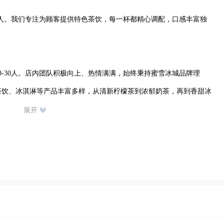
30人。我们专注为顾客提供特色茶饮，每一杯都精心调配，口感丰富独
0-30人。店内团队积极向上、热情满满，始终秉持蜜雪冰城品牌理
茶饮、冰淇淋等产品丰富多样，从清新柠檬茶到浓郁奶茶，再到香甜冰
务质量，以热情周到态度迎接每一位顾客，让大家在舒适环境中享受美
展开
深受消费者喜爱认可。未来，我们会持续努力，不断提升品质，为朝阳
的饮品店品牌，让蜜雪冰城甜蜜滋味传遍每个角落。两家饮品店虽各具
消费者带来美好体验。