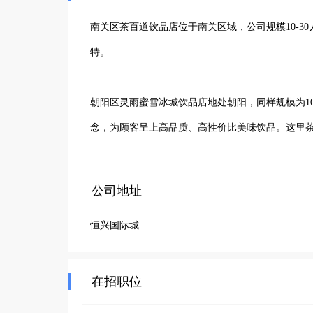
南关区茶百道饮品店位于南关区域，公司规模10-
特。

朝阳区灵雨蜜雪冰城饮品店地处朝阳，同样规模为1
念，为顾客呈上高品质、高性价比美味饮品。这里
淇淋，精心制作，满足不同顾客口味。我们注重服
味带来的愉悦。凭借优质产品与良好服务，在朝阳
公司地址
居民带来更多美味欢乐，致力于成为区域内受欢迎
恒兴国际城
特色，但都以优质饮品和贴心服务，为所在区域的
在招职位