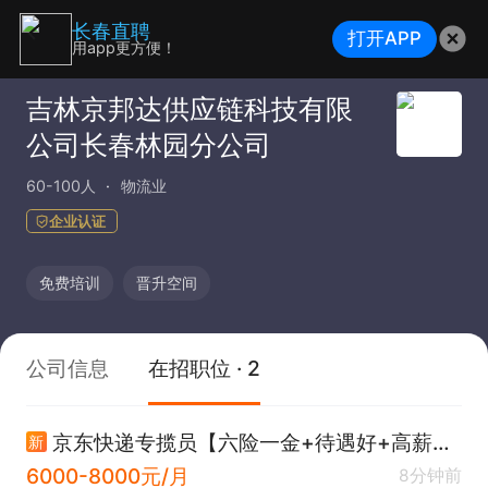
长春直聘
打开APP
用app更方便！
吉林京邦达供应链科技有限
公司长春林园分公司
60-100人
物流业
企业认证
免费培训
晋升空间
公司信息
在招职位 · 2
京东快递专揽员【六险一金+待遇好+高薪资8000+】
新
6000-8000元/月
8分钟前