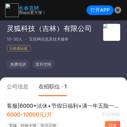
长春直聘
打开APP
用app更方便！
灵狐科技（吉林）有限公司
10-30人
互联网信息及技术服务
企业认证
免费培训
晋升空间
公司信息
在招职位 · 1
客服[6000+法休+节假日福利+满一年五险一金]
6000-10000元/月
51分钟前
宽城
经验不限
学历不限
详情