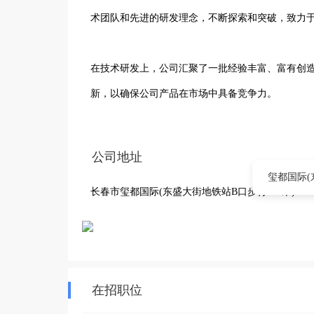
术团队和先进的研发理念，不断探索和突破，致力于
在技术研发上，公司汇聚了一批经验丰富、富有创
新，以确保公司产品在市场中具备竞争力。

公司注重产品质量与客户体验，从产品的设计、开
公司地址
的产品。通过不断优化服务流程，提升服务水平，赢
玺都国际(
长春市玺都国际(东盛大街地铁站B口步行470米)
华湃（吉林）科技有限公司将继续秉持科技创新、
贡献力量，在二道区这片充满活力的土地上，持续
在招职位